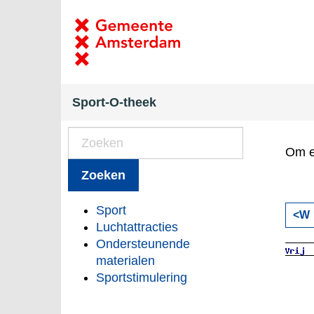
Sport-O-theek
Om ee
Zoeken
Sport
<W
Luchtattracties
Ondersteunende
materialen
Sportstimulering